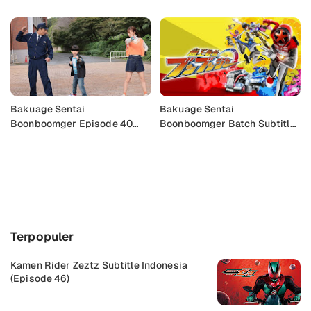
Subtitle Indonesia
Subtitle Indonesia
Bakuage Sentai
Bakuage Sentai
Boonboomger Episode 40
Boonboomger Batch Subtitle
Subtitle Indonesia
Indonesia
Buka Komentar
Terpopuler
Kamen Rider Zeztz Subtitle Indonesia
(Episode 46)