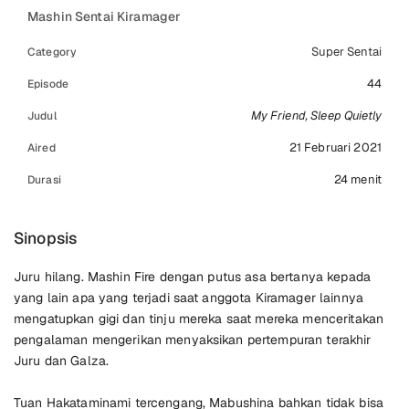
Mashin Sentai Kiramager
Super Sentai
Category
44
Episode
My Friend, Sleep Quietly
Judul
21 Februari 2021
Aired
24 menit
Durasi
Sinopsis
Juru hilang. Mashin Fire dengan putus asa bertanya kepada
yang lain apa yang terjadi saat anggota Kiramager lainnya
mengatupkan gigi dan tinju mereka saat mereka menceritakan
pengalaman mengerikan menyaksikan pertempuran terakhir
Juru dan Galza.
Tuan Hakataminami tercengang, Mabushina bahkan tidak bisa