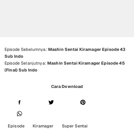
Episode Sebelumnya:
Mashin Sentai Kiramager Episode 43
Sub Indo
Episode Selanjutnya:
Mashin Sentai Kiramager Episode 45
(Final) Sub Indo
Cara Download
Episode
Kiramager
Super Sentai