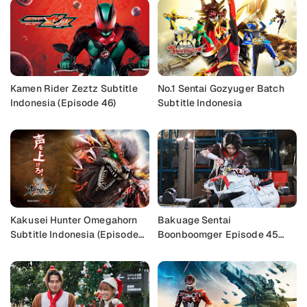
Kamen Rider Zeztz Subtitle
No.1 Sentai Gozyuger Batch
Indonesia (Episode 46)
Subtitle Indonesia
Kakusei Hunter Omegahorn
Bakuage Sentai
Subtitle Indonesia (Episode
Boonboomger Episode 45
2)
Subtitle Indonesia