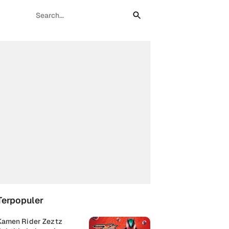
Terpopuler
Kamen Rider Zeztz