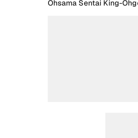
Ohsama Sentai King-Ohge