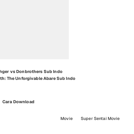
hger vs Donbrothers Sub Indo
h: The Unforgivable Abare Sub Indo
Cara Download
Movie
Super Sentai Movie