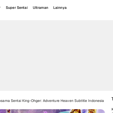
r
Super Sentai
Ultraman
Lainnya
sama Sentai King-Ohger: Adventure Heaven Subtitle Indonesia