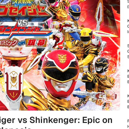
ger vs Shinkenger: Epic on