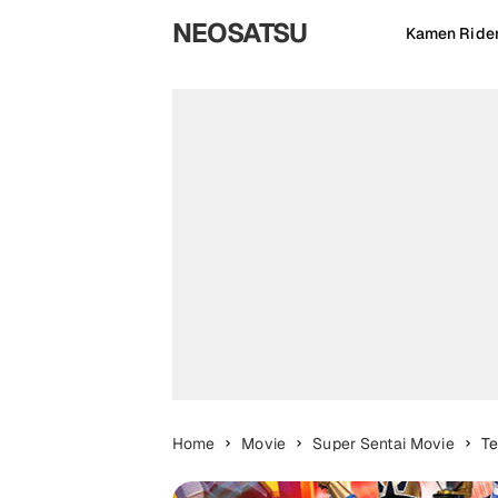
NEOSATSU
Kamen Ride
Home
Movie
Super Sentai Movie
Te
Indonesia