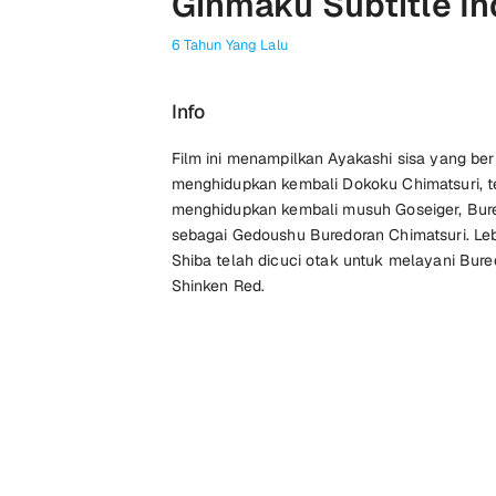
Ginmaku Subtitle I
6 Tahun Yang Lalu
Info
Film ini menampilkan Ayakashi sisa yang be
menghidupkan kembali Dokoku Chimatsuri, te
menghidupkan kembali musuh Goseiger, Bur
sebagai Gedoushu Buredoran Chimatsuri. Lebi
Shiba telah dicuci otak untuk melayani Bur
Shinken Red.