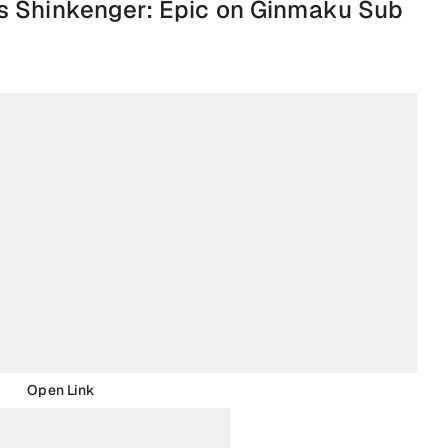
s Shinkenger: Epic on Ginmaku Sub