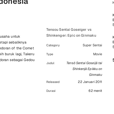
ndonesia
Tensou Sentai Goseiger vs
Shinkenger: Epic on Ginmaku
rusaha untuk
tapi sebaliknya
Super Sentai
Category
edoran of the Comet
h buruk lagi, Takeru
Movie
Type
edoran sebagai Gedou
Tensō Sentai Goseijā tai
Judul
Shinkenjā Epikku on
Ginmaku
22 Januari 2011
Released
62 menit
Durasi