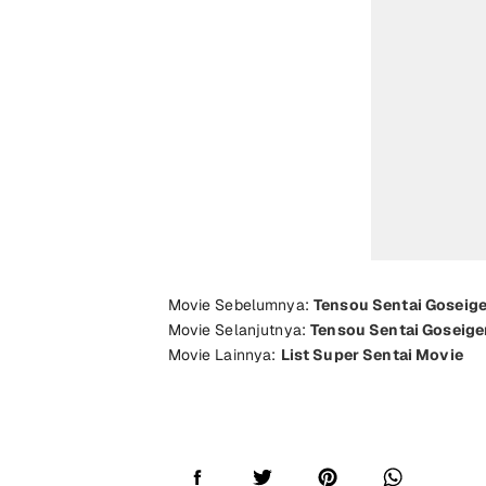
Movie Sebelumnya:
Tensou Sentai Goseige
Movie Selanjutnya:
Tensou Sentai Goseiger
Movie Lainnya:
List Super Sentai Movie