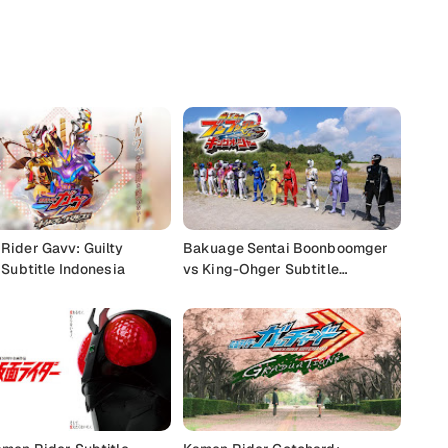
Rider Gavv: Guilty
Bakuage Sentai Boonboomger
 Subtitle Indonesia
vs King-Ohger Subtitle
Indonesia