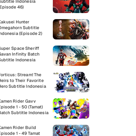
Subtitle Indonesia
(Episode 46)
Kakusei Hunter
Omegahorn Subtitle
Indonesia (Episode 2)
Super Space Sheriff
Gavan Infinity Batch
Subtitle Indonesia
Forticus: Stream! The
Heirs to Their Favorite
Hero Subtitle Indonesia
Kamen Rider Gavv
Episode 1 - 50 (Tamat)
Batch Subtitle Indonesia
Kamen Rider Build
Episode 1 - 49 Tamat