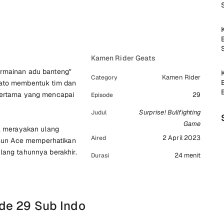
Kamen Rider Geats
ermainan adu banteng"
Kamen Rider
Category
mato membentuk tim dan
 pertama yang mencapai
29
Episode
Surprise! Bullfighting
Judul
Game
sa merayakan ulang
2 April 2023
Aired
mun Ace memperhatikan
lang tahunnya berakhir.
24 menit
Durasi
de 29 Sub Indo