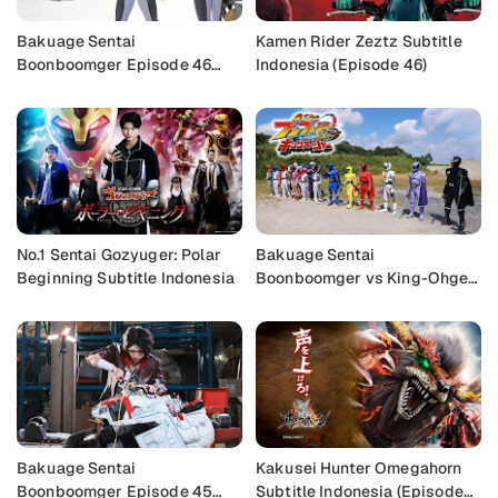
Bakuage Sentai
Kamen Rider Zeztz Subtitle
Boonboomger Episode 46
Indonesia (Episode 46)
Subtitle Indonesia
No.1 Sentai Gozyuger: Polar
Bakuage Sentai
Beginning Subtitle Indonesia
Boonboomger vs King-Ohger
Subtitle Indonesia
Bakuage Sentai
Kakusei Hunter Omegahorn
Boonboomger Episode 45
Subtitle Indonesia (Episode