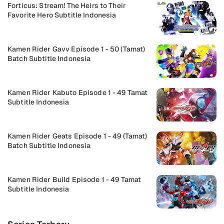
Forticus: Stream! The Heirs to Their
Favorite Hero Subtitle Indonesia
Kamen Rider Gavv Episode 1 - 50 (Tamat)
Batch Subtitle Indonesia
Kamen Rider Kabuto Episode 1 - 49 Tamat
Subtitle Indonesia
Kamen Rider Geats Episode 1 - 49 (Tamat)
Batch Subtitle Indonesia
Kamen Rider Build Episode 1 - 49 Tamat
Subtitle Indonesia