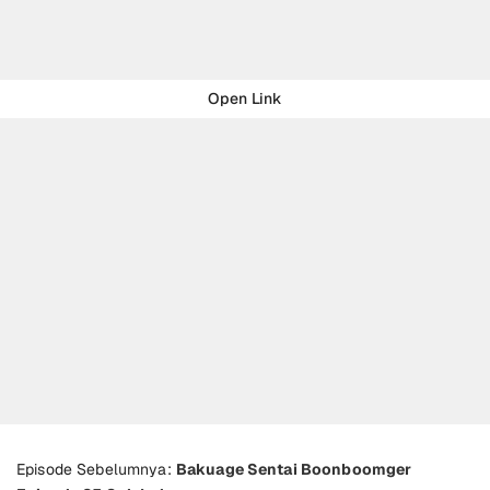
Episode Sebelumnya:
Bakuage Sentai Boonboomger