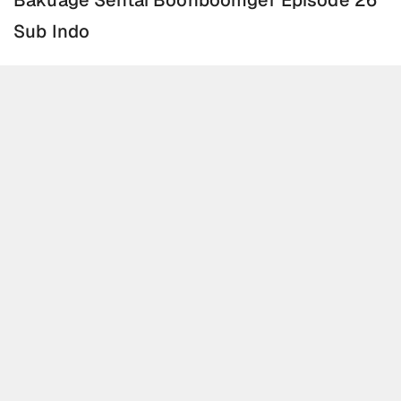
Sub Indo