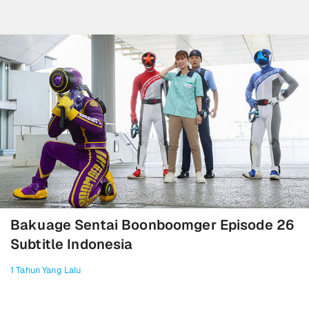
Bakuage Sentai Boonboomger Episode 26
Subtitle Indonesia
1 Tahun Yang Lalu