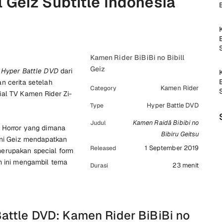
ll Geiz Subtitle Indonesia
Kamen Rider BiBiBi no Bibill
Geiz
n
Hyper Battle DVD
dari
n cerita setelah
Kamen Rider
Category
ial TV Kamen Rider Zi-
Hyper Battle DVD
Type
Kamen Raidā Bibibi no
Judul
a Horror yang dimana
Bibiru Geitsu
ini Geiz mendapatkan
1 September 2019
Released
merupakan special form
m ini mengambil tema
23 menit
Durasi
attle DVD: Kamen Rider BiBiBi no