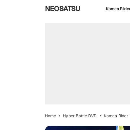
NEOSATSU
Kamen Ride
Home
Hyper Battle DVD
Kamen Rider
BiBiBi no Bibill Geiz Subtitle Indonesia