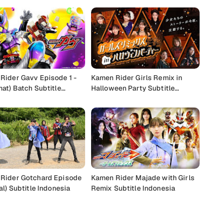
Rider Gavv Episode 1 -
Kamen Rider Girls Remix in
at) Batch Subtitle
Halloween Party Subtitle
sia
Indonesia
Rider Gotchard Episode
Kamen Rider Majade with Girls
al) Subtitle Indonesia
Remix Subtitle Indonesia