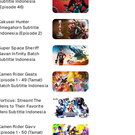
Subtitle Indonesia
(Episode 46)
Kakusei Hunter
Omegahorn Subtitle
Indonesia (Episode 2)
Super Space Sheriff
Gavan Infinity Batch
Subtitle Indonesia
Kamen Rider Geats
Episode 1 - 49 (Tamat)
Batch Subtitle Indonesia
Forticus: Stream! The
Heirs to Their Favorite
Hero Subtitle Indonesia
Kamen Rider Gavv
Episode 1 - 50 (Tamat)