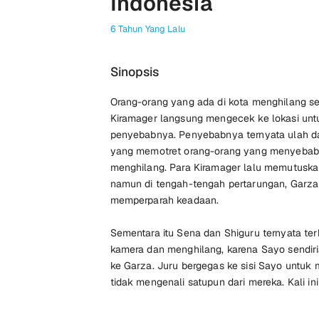
Indonesia
6 Tahun Yang Lalu
Sinopsis
Orang-orang yang ada di kota menghilang sec
Kiramager langsung mengecek ke lokasi unt
penyebabnya. Penyebabnya ternyata ulah d
yang memotret orang-orang yang menyebab
menghilang. Para Kiramager lalu memutusk
namun di tengah-tengah pertarungan, Garz
memperparah keadaan.
Sementara itu Sena dan Shiguru ternyata te
kamera dan menghilang, karena Sayo sendir
ke Garza. Juru bergegas ke sisi Sayo untu
tidak mengenali satupun dari mereka. Kali i