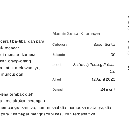
Mashin Sentai Kiramager
ara tiba-tiba, dan para
Super Sentai
Category
uk mencari
ari monster kamera
06
Episode
kan orang-orang
Suddenly Turning 5 Years
Judul
an untuk melawannya,
Old
a muncul dan
12 April 2020
Aired
24 menit
Durasi
rkena tembak oleh
ian melakukan serangan
k membangunkannya, namun saat dia membuka matanya, dia
ni para Kiramager menghadapi kesulitan terbesarnya.