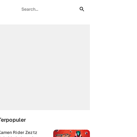
Terpopuler
Kamen Rider Zeztz