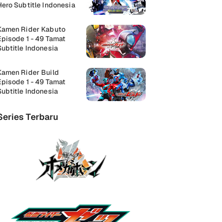
Hero Subtitle Indonesia
Kamen Rider Kabuto
Episode 1 - 49 Tamat
Subtitle Indonesia
Kamen Rider Build
Episode 1 - 49 Tamat
Subtitle Indonesia
Series Terbaru