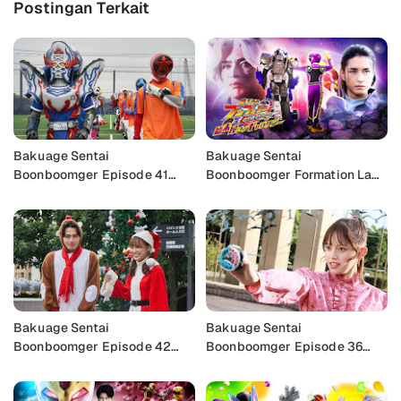
Postingan Terkait
Bakuage Sentai
Bakuage Sentai
Boonboomger Episode 41
Boonboomger Formation Lap:
Subtitle Indonesia
Shimatsuya of the Galaxy
Subtitle Indonesia
Bakuage Sentai
Bakuage Sentai
Boonboomger Episode 42
Boonboomger Episode 36
Subtitle Indonesia
Subtitle Indonesia