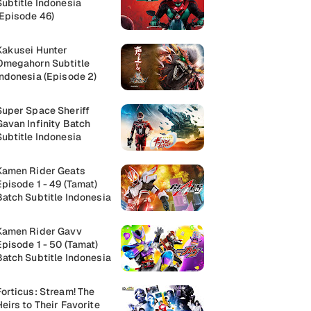
Subtitle Indonesia
(Episode 46)
Kakusei Hunter
Omegahorn Subtitle
Indonesia (Episode 2)
Super Space Sheriff
Gavan Infinity Batch
Subtitle Indonesia
Kamen Rider Geats
Episode 1 - 49 (Tamat)
Batch Subtitle Indonesia
Kamen Rider Gavv
Episode 1 - 50 (Tamat)
Batch Subtitle Indonesia
Forticus: Stream! The
Heirs to Their Favorite