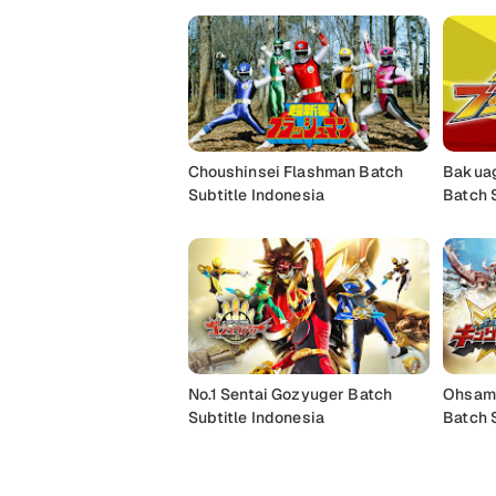
Choushinsei Flashman Batch
Bakuag
Subtitle Indonesia
Batch 
No.1 Sentai Gozyuger Batch
Ohsama
Subtitle Indonesia
Batch 