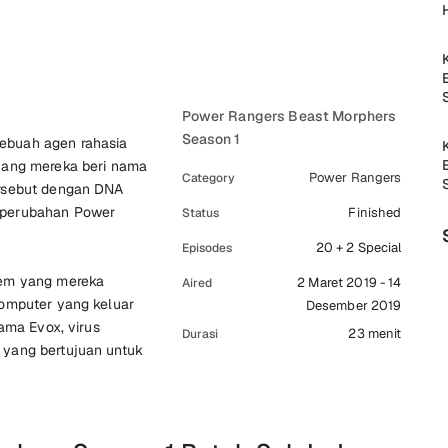
Power Rangers Beast Morphers
Season 1
ebuah agen rahasia
yang mereka beri nama
Power Rangers
Category
ersebut dengan DNA
 perubahan Power
Finished
Status
20 + 2 Special
Episodes
tem yang mereka
2 Maret 2019 - 14
Aired
komputer yang keluar
Desember 2019
ama Evox, virus
23 menit
Durasi
yang bertujuan untuk