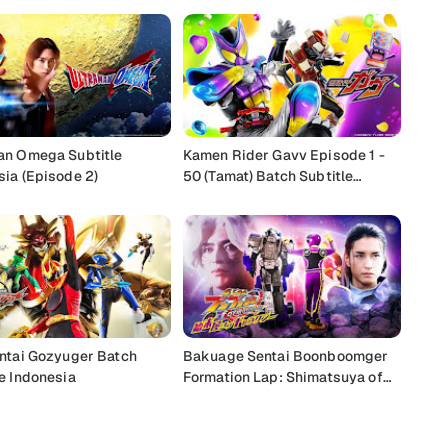
an Omega Subtitle
Kamen Rider Gavv Episode 1 -
sia (Episode 2)
50 (Tamat) Batch Subtitle
Indonesia
entai Gozyuger Batch
Bakuage Sentai Boonboomger
le Indonesia
Formation Lap: Shimatsuya of
the Galaxy Subtitle Indonesia