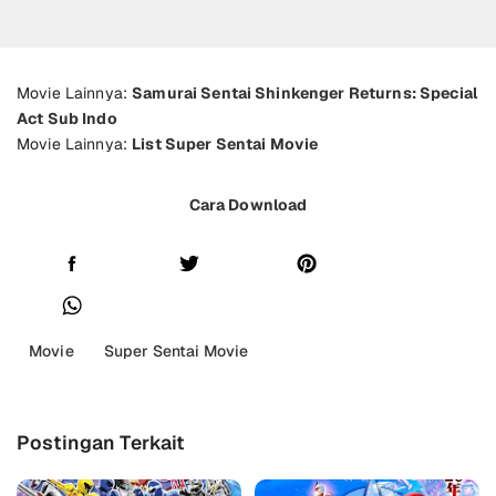
Movie Lainnya:
Samurai Sentai Shinkenger Returns: Special
Act Sub Indo
Movie Lainnya:
List Super Sentai Movie
Cara Download
Movie
Super Sentai Movie
Postingan Terkait