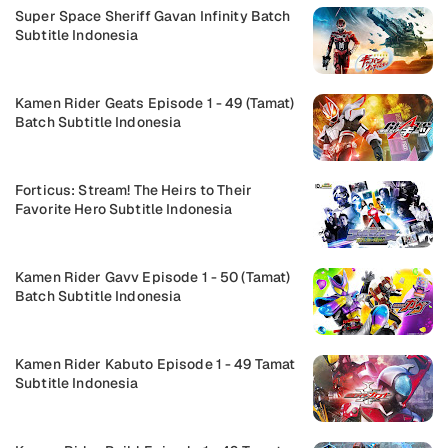
Super Space Sheriff Gavan Infinity Batch
Subtitle Indonesia
Kamen Rider Geats Episode 1 - 49 (Tamat)
Batch Subtitle Indonesia
Forticus: Stream! The Heirs to Their
Favorite Hero Subtitle Indonesia
Kamen Rider Gavv Episode 1 - 50 (Tamat)
Batch Subtitle Indonesia
Kamen Rider Kabuto Episode 1 - 49 Tamat
Subtitle Indonesia