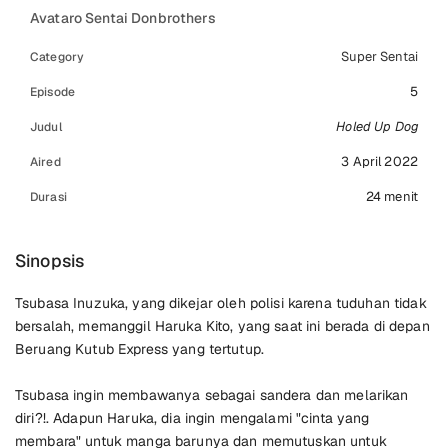
Avataro Sentai Donbrothers
Super Sentai
Category
5
Episode
Holed Up Dog
Judul
3 April 2022
Aired
24 menit
Durasi
Sinopsis
Tsubasa Inuzuka, yang dikejar oleh polisi karena tuduhan tidak
bersalah, memanggil Haruka Kito, yang saat ini berada di depan
Beruang Kutub Express yang tertutup.
Tsubasa ingin membawanya sebagai sandera dan melarikan
diri?!. Adapun Haruka, dia ingin mengalami "cinta yang
membara" untuk manga barunya dan memutuskan untuk