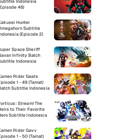
Subtitle Indonesia
(Episode 46)
Kakusei Hunter
Omegahorn Subtitle
Indonesia (Episode 2)
Super Space Sheriff
Gavan Infinity Batch
Subtitle Indonesia
Kamen Rider Geats
Episode 1 - 49 (Tamat)
Batch Subtitle Indonesia
Forticus: Stream! The
Heirs to Their Favorite
Hero Subtitle Indonesia
Kamen Rider Gavv
Episode 1 - 50 (Tamat)