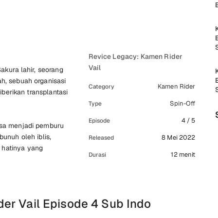
Revice Legacy: Kamen Rider
Vail
Sakura lahir, seorang
ah, sebuah organisasi
Kamen Rider
Category
diberikan transplantasi
Spin-Off
Type
4 / 5
Episode
aksa menjadi pemburu
bunuh oleh iblis,
8 Mei 2022
Released
 hatinya yang
12 menit
Durasi
er Vail Episode 4 Sub Indo