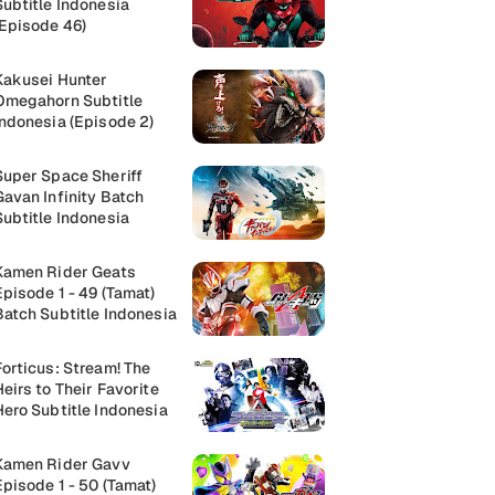
Subtitle Indonesia
(Episode 46)
Kakusei Hunter
Omegahorn Subtitle
Indonesia (Episode 2)
Super Space Sheriff
Gavan Infinity Batch
Subtitle Indonesia
Kamen Rider Geats
Episode 1 - 49 (Tamat)
Batch Subtitle Indonesia
Forticus: Stream! The
Heirs to Their Favorite
Hero Subtitle Indonesia
Kamen Rider Gavv
Episode 1 - 50 (Tamat)