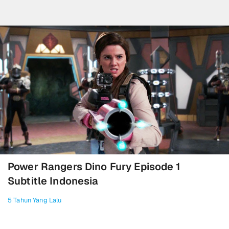
Power Rangers Dino Fury Episode 1
Subtitle Indonesia
5 Tahun Yang Lalu