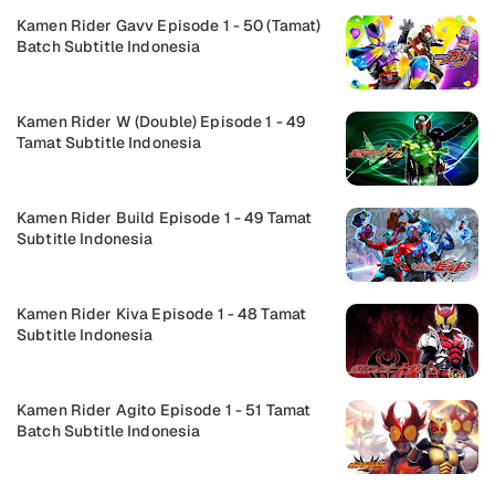
Kamen Rider Gavv Episode 1 - 50 (Tamat)
Batch Subtitle Indonesia
Kamen Rider W (Double) Episode 1 - 49
Tamat Subtitle Indonesia
Kamen Rider Build Episode 1 - 49 Tamat
Subtitle Indonesia
Kamen Rider Kiva Episode 1 - 48 Tamat
Subtitle Indonesia
Kamen Rider Agito Episode 1 - 51 Tamat
Batch Subtitle Indonesia